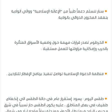
سنار تتسلم دعماً طبياً من “الإغاثة الإسلامية” ووالي الولاية
يتفقد المخزون الدوائي بالولاية.
الخرطوم تصدر قرارات مهمة حول وضعية الأسواق المتأثرة
بالحرب وإمكانية مزاولتها للعمل مستقبلا .
منظمة الدعوة الإسلامية تواصل تنفيذ برنامج الإفطار للنازحين .
طقس اليوم : يسود إستقرار عام في حالة الطقس الي إنخفاض
طفيف في بعض المناطق ، عليه يكون الطقس حار نسبياً في شرق
و جنوب البلاد فيما تظل الأجواء معتدلة نهاراً وباردة ليلا في شمال،