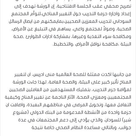
تصريح صحفي عقب الجلسة الافتتاحية، إن الورشة تهدف إلى
إعداد واجازة حزمة التدريب حول التغيير المناخي،لتوأم المجتمع
السوداني لتدريب المعززين الصحيين،بمايمكنهم من ايصال الرسائل
الصحية، وصولاً لمجتمع واعي، يساهم في التبليغ عن الأمراض،
ومكافحة سوء التغذية وغيرها، بمشاركة ادارات الطوارئ ,صحة
البيئة ،مكافحة نواقل الأمراض ،والتخطيط.
من جانبها اكدت ممثلة للصحة العالمية منى ادريس، ان لتغيير
المناخ تأثير كبير على البيئة، والصحة العامة، لهذا جاءت الورشة
لمؤامة حزم التدريب، بتمليك المستهدفين من العاملين الصحيين
المجتمعيين ومعززي الصحة، الآثار الناجمة عن تغيير المناخ وكيفية
التعامل معها، وتحويل المرضى في مناطقهم البعيدة، واضافت ان
حزمة واحدة من الأنشطة المدعومة من البنك الدولي (مشروع
شير) للسودان، والذي يؤدي إلى دعم المجتمعات في عدة
جوانب، وبالتالي مساعدة النظام الصحي خاصة نتيجة