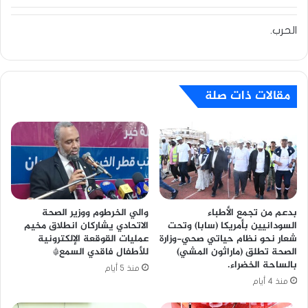
الحرب.
مقالات ذات صلة
بدعم من تجمع الأطباء
والي الخرطوم ووزير الصحة
السودانيين بأمريكا (سابا) وتحت
الاتحادي يشاركان انطلاق مخيم
شعار نحو نظام حياتي صحي-وزارة
عمليات القوقعة الإلكترونية
الصحة تطلق (ماراثون المشي)
للأطفال فاقدي السمع*
بالساحة الخضراء.
منذ 5 أيام
منذ 4 أيام