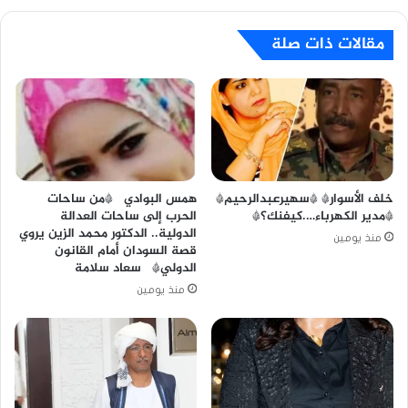
مقالات ذات صلة
خلف الأسوار* *سهيرعبدالرحيم*
همس البوادي *من ساحات
*مدير الكهرباء….كيفنك؟*
الحرب إلى ساحات العدالة
الدولية.. الدكتور محمد الزين يروي
منذ يومين
قصة السودان أمام القانون
الدولي* سعاد سلامة
منذ يومين