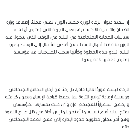
إن تبعية ديوان الزكاة لوزارة مجلس الوزراء تعني عمليًا إضعاف وزارة
الضمان والتنمية الاجتماعية، وهي الجهة التي يُفترض أن تقود
سياسات الحماية الاجتماعية في البلاد في الوقت الذي يتجول فيه
الوزير متفقدًا أحوال البسطاء من أقصى الشمال إلى الوسط وغرب
البلاد، تبدو هذه الخطوة وكأنها سحب للصلاحيات من مؤسسة
يُفترض دعمها لا تقزيمها.
الزكاة ليست موردًا ماليًا عاديًا، بل ركنًا من أركان التكافل الاجتماعي،
ووسيلة لإعادة توزيع الثروة بما يحفظ كرامة الإنسان ويصون كرامته
و يحقق استقراراً للمجتمع. فإن وأي عبث بمسارها المؤسسي
يفتح الباب أمام تسييسها أو تحويلها إلى أداة في ظل صراع النفوذ
وهو أمر تتجاوز خطورته حدود الإدارة إلى عمق العقد الاجتماعي
ذاته.