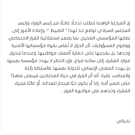
إن المرحلة الراهنة تتطلب تدخلًا عاجلًا من رئيس الوزراء ورئيس
المجلس السيادي لوضع حد لهذا ” الطبيظ “، وإعادة الأمور إلى
نصابها المؤسسي الصحيح، بما يضمن استقلالية القرار الاجتماعي
ووضوح المسؤوليات. لأن الدول لا تُقاس بقوة مؤسساتها الأمنية
وحدها، بل بقدرتها على حماية أضعف مواطنيها. وعندما تتحول
موارد الفقراء إلى ساحة صراع، فإن الخطر لا يهدد مؤسسة بعينها،
بل يهدد المعنى الإنساني للدولة نفسها. فالسلطة زائلة،
والمناصب عابرة، أما أثر القرار في حياة المحتاجين فيبقى شاهدًا
على ضمير أمة، إما أن يكون حيًا فينحاز للعدالة، أو غائبًا فيترك
الفقراء وحدهم في مواجهة العوز ..
تحياتي