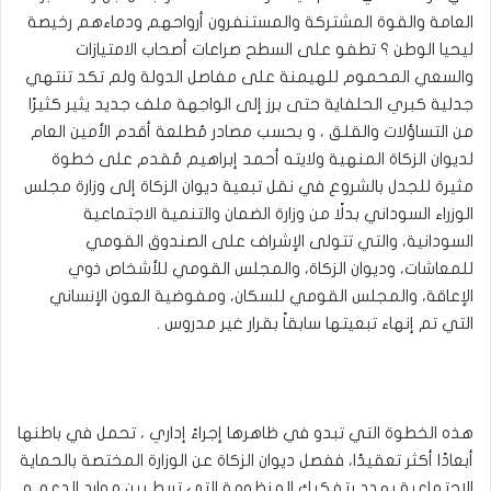
العامة والقوة المشتركة والمستنفرون أرواحهم ودماءهم رخيصة
ليحيا الوطن ؟ تطفو على السطح صراعات أصحاب الامتيازات
والسعي المحموم للهيمنة على مفاصل الدولة ولم تكد تنتهي
جدلية كبري الحلفاية حتى برز إلى الواجهة ملف جديد يثير كثيرًا
من التساؤلات والقلق ، و بحسب مصادر مُطلعة أقدم الأمين العام
لديوان الزكاة المنهية ولايته أحمد إبراهيم مُقدم على خطوة
مثيرة للجدل بالشروع في نقل تبعية ديوان الزكاة إلى وزارة مجلس
الوزراء السوداني بدلًا من وزارة الضمان والتنمية الاجتماعية
السودانية، والتي تتولى الإشراف على الصندوق القومي
للمعاشات، وديوان الزكاة، والمجلس القومي للأشخاص ذوي
الإعاقة، والمجلس القومي للسكان، ومفوضية العون الإنساني
التي تم إنهاء تبعيتها سابقاً بقرار غير مدروس .
هذه الخطوة التي تبدو في ظاهرها إجراءً إداري ، تحمل في باطنها
أبعادًا أكثر تعقيدًا، ففصل ديوان الزكاة عن الوزارة المختصة بالحماية
الاجتماعية يهدد بتفكيك المنظومة التي تربط بين موارد الدعم و