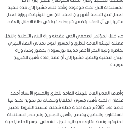
بالعمله المحليه وهي الحنيه السوداني مشيرا إلى أن كل
المستندات التي تمت موجوده وتأكد ذلك، مشيرا إلى مدة تنفيذ
العمل تصل لتسعة أشهر وان العقد الان في التوثيقات بوزارة العدل،
مشيرا إلى أن العقد يتضمن شروط جزائية في حالة الاحلال بالعقد.
جاء خلال المؤتمر الصحفي الذي عقدته وزراة البنى التحتية والنقل
ممثله الهيئة العامة للطرق والجسور اليوم بمباني النقل النهري
بحاضرة ولاية البحر الأحمر مدينه بورتسودان بحضور وكيل وزراة
البنى التحتية والنقل، مشيرا إلى أن عقد إعادة تأهيل الكبريين
موجدة.
وأضاف المدير العام للهيئة العامة للطرق والجسور الأستاذ أحمد
عثمان ان لجنة تأهيل جسري الحلفايا وشمبات تم تكوين لجنة لها
خاصه عام 2025م حيث اعدت خطة شملت مستند الشروط لاختيار
الاستشاري والمقاول وفحص وتأهيل الجسرين وتم حصر المستندات
المتوفره وتمت متابعه ميدانيه للجزء الشمالي لجسر الحلفايا حيث