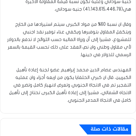
حنيه سوداني وعليه تكون نسبه قيمة المقاولة الأخيرة
هي(41،143،615،446،78) جنيه سوداني.
وقال ان نسبة 60% من مواد الكبرى سيتم استيرادها من الخارج
ويتكفل المقاول بتوفبرها ويكفي عناء توفير نقد اجنبي
للمشروع، مشيرا إلى أن وزراة الماليه حسب اللوائح لا تدفع بالدولار
لأي مقاول وطني وان نص العقد على ذلك تحسب القيمة بالسعر
الرسمي للدولار في حينها.
المهندس عصام الدين محمد إبراهيم عضو لجنة إعادة تأهيل
الكبريين، قال ان كبري الحلفايا يكون من اربعه أجزاء وان عمليه
التفجير تم في الاتجاة الجنوبي وتعرض لانهيار كامل وتضرر في
الاتجاه الشمالي، مشيرا إلى إعادة تأهيل الكبرى تحتاج إلى تأهيل
كامل في الاتجاة المدمر الجنوبي.
مقالات ذات صلة