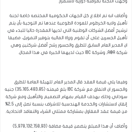
وجهت اللجنة بمراقبه دورية لاستقرار.
وأضاف انه تم اطلاع كل الجهات الحكومية المختصه خاصة لجنة
تأهيل ولايه الخرطوم للعودة الطوعية عندها تم التوجية بأن يتم
ترشيح أفضل الشركات الوطنية التي لديها المقدرة حاليا للبدء في
تأهيل الجسرين على أن تقوم وزراة الماليه بتوفير التمويل، مضيفا
ان المدير العام السابق للطرق والجسور رشح أفضل شركتين وهي
شركة A@A, وشركة IBC حيث لديهما الخبرة في هذا المجال.
وفيما يلي قيمة العقد قال المدير العام للهيئة العامة للطرق
والجسور ان الاتفاق مع شركة IBC بلغ قيمته (35،165،483،85) جنيه
سوداني وذلك بهدف القيام بمهام التصميم والتأهيل ومع شركة
إتقان لاستشارات والخدمة الهندسية للاشراف بنسبة تصل إلى 2,5%
من قيمة عقد المقاول بمشاركة ممثلي الشراء والتعاقد الاتحادية.
وأضاف أن هذا المبلغ يتضمن قيمة مضافة (5,978,132,158,93)