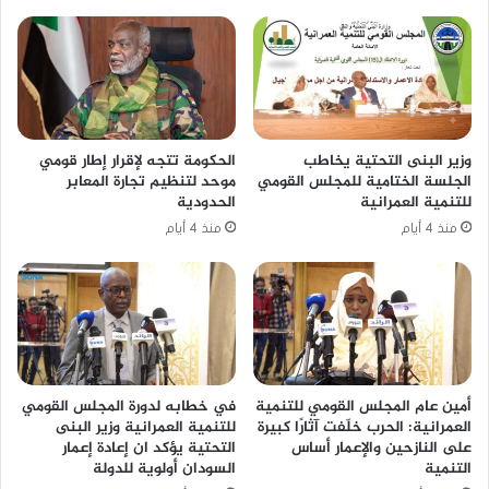
وزير البنى التحتية يخاطب
الحكومة تتجه لإقرار إطار قومي
الجلسة الختامية للمجلس القومي
موحد لتنظيم تجارة المعابر
للتنمية العمرانية
الحدودية
منذ 4 أيام
منذ 4 أيام
أمين عام المجلس القومي للتنمية
في خطابه لدورة المجلس القومي
العمرانية: الحرب خلّفت آثارًا كبيرة
للتنمية العمرانية وزير البنى
على النازحين والإعمار أساس
التحتية يؤكد ان إعادة إعمار
التنمية
السودان أولوية للدولة