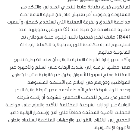
تم تكوين فريق بقيادة ضابط للتحري الميداني والتاكد من
المعلومة وبموجب أمر تفتيش صادر من النيابة العامة تمت
مداهمة الفندق والغرفة المعنية التي تستخدم كمخزن وأسفرت
عملية المداهمة عن ضبط عدد (3) متهمين بحوزتهم عدد
(1344) هاتف تقدر قيمتها باثنين ترليون جنية سوداني تم
تسليمهم لادارة مكافحة التهريب بالولاية لتكملة الإجراءات
القانونية حيالهم
وأكد مدير إدارة الشرطة الامنية بالولايه أن هذه الضبطية تندرج
ضمن خطتها الرامية إلى تشديد الرقابة على السلع والأجهزة غير
المقننة ومنع تسربها للأسواق بطرق غير قانونية مشيدا بتعاون
المواطنين ودورهم في الإبلاغ عن الأنشطة المشبوهة.
وجدد اللواء شرطة/دفع الله طه أحمد مدير شرطة ولاية البحر
الاحمر في تصريح للمكتب الصحفى للشرطة أن رئاسة شرطة
الولاية عبر الإدارات الشرطية المختلفة التأكيد والعزم على مواصلة
الحملات الأمنية المكثفة حفاظاً على أمن وإستقرار الولاية داعيا
الجميع إلى الالتزام بالقوانين والإجراءات المنظمة لاستيراد وتداول
الأجهزة الإلكترونية.