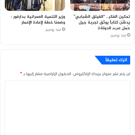
تمكين الفكر.. “الفيلق الشبابي”
وزير التنمية العمرانية بدارفور :
يدشّن كتاباً يوثق تجربة جيل
وضعنا خطة لإعادة الإعمار
حُمل عبء الدولة*
منذ يومين
منذ يومين
اترك تعليقاً
لن يتم نشر عنوان بريدك الإلكتروني.
الحقول الإلزامية مشار إليها بـ
*
ا
ل
ت
ع
ل
ي