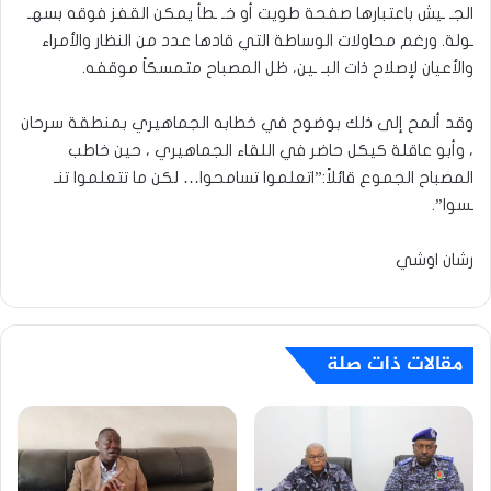
الجـ ـيش باعتبارها صفحة طويت أو خـ ـطأ يمكن القفز فوقه بسهـ
ـولة. ورغم محاولات الوساطة التي قادها عدد من النظار والأمراء
والأعيان لإصلاح ذات البـ ـين، ظل المصباح متمسكاً موقفه.
وقد ألمح إلى ذلك بوضوح في خطابه الجماهيري بمنطقة سرحان
، وأبو عاقلة كيكل حاضر في اللقاء الجماهيري ، حين خاطب
المصباح الجموع قائلاً:”اتعلموا تسامحوا… لكن ما تتعلموا تنـ
ـسوا”.
رشان اوشي
مقالات ذات صلة