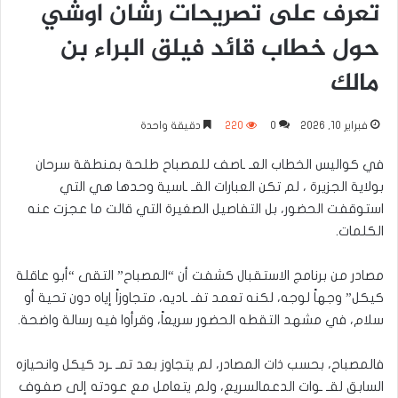
تعرف على تصريحات رشان اوشي
حول خطاب قائد فيلق البراء بن
مالك
فبراير 10, 2026
0
220
دقيقة واحدة
في كواليس الخطاب العـ ـاصف للمصباح طلحة بمنطقة سرحان
بولاية الجزيرة ، لم تكن العبارات القـ ـاسية وحدها هي التي
استوقفت الحضور، بل التفاصيل الصغيرة التي قالت ما عجزت عنه
الكلمات.
مصادر من برنامج الاستقبال كشفت أن “المصباح” التقى “أبو عاقلة
كيكل” وجهاً لوجه، لكنه تعمد تفـ ـاديه، متجاوزاً إياه دون تحية أو
سلام، في مشهد التقطه الحضور سريعاً، وقرأوا فيه رسالة واضحة.
فالمصباح، بحسب ذات المصادر، لم يتجاوز بعد تمـ ـرد كيكل وانحيازه
السابق لقـ ـوات الدعمالسريع، ولم يتعامل مع عودته إلى صفوف