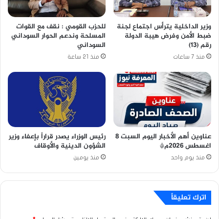
وزير الداخلية يترأس اجتماع لجنة
للحزب القومي : نقف مع القوات
ضبط الأمن وفرض هيبة الدولة
المسلحة وندعم الحوار السوداني
رقم (13)
السوداني
منذ 7 ساعات
منذ 21 ساعة
عناوين أهم الأخبار اليوم السبت ٨
رئيس الوزراء يصدر قراراً بإعفاء وزير
اغسطس ٢٠٢٦م*
الشؤون الدينية والأوقاف
منذ يوم واحد
منذ يومين
اترك تعليقاً