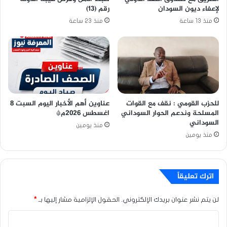
لإعفاء ديون السودان
رقم (13)
منذ 13 ساعة
منذ 23 ساعة
للحزب القومي : نقف مع القوات
عناوين أهم الأخبار اليوم السبت ٨
المسلحة وندعم الحوار السوداني
اغسطس ٢٠٢٦م*
السوداني
منذ يومين
منذ يومين
اترك تعليقاً
لن يتم نشر عنوان بريدك الإلكتروني.
الحقول الإلزامية مشار إليها بـ
*
ا