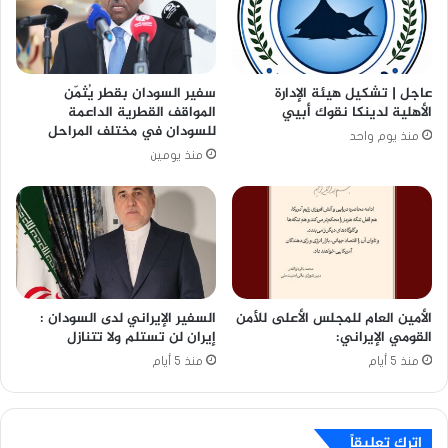
عاجل | تشكيل هيئة الإدارة
سفير السودان بقطر يُثمّن
الأهلية لدينكا نقوك أبيي
المواقف القطرية الداعمة
للسودان في مختلف المراحل
منذ يوم واحد
منذ يومين
الأمين العام للمجلس الأعلى للأمن
السفير الإيراني لدى السودان :
القومي الإيراني:
إيران لن تستلم ولا تتنازل
منذ 5 أيام
منذ 5 أيام
اترك تعليقاً