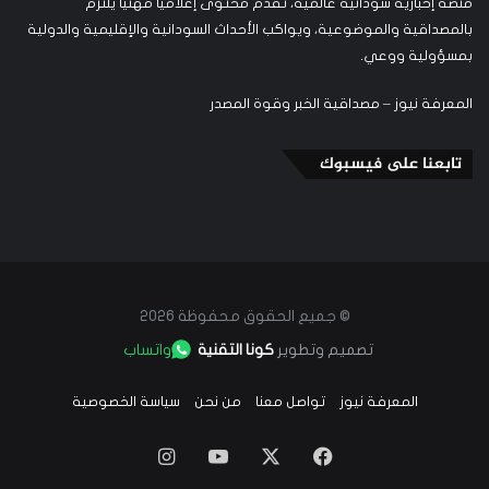
منصة إخبارية سودانية عالمية، تقدم محتوى إعلاميًا مهنيًا يلتزم
بالمصداقية والموضوعية، ويواكب الأحداث السودانية والإقليمية والدولية
بمسؤولية ووعي.
المعرفة نيوز – مصداقية الخبر وقوة المصدر
تابعنا على فيسبوك
© جميع الحقوق محفوظة 2026
تصميم وتطوير
كونا التقنية
واتساب
المعرفة نيوز
تواصل معنا
من نحن
سياسة الخصوصية
‫X
فيسبوك
‫YouTube
انستقرام