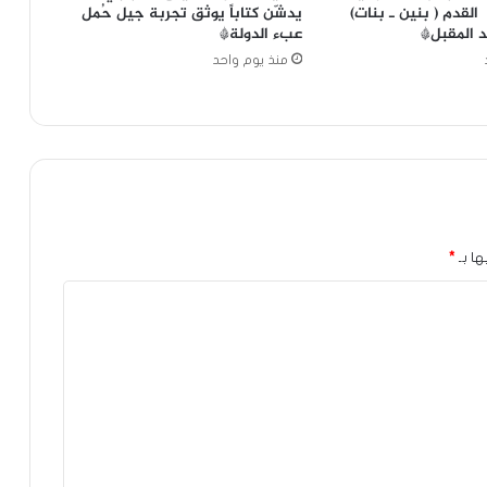
 القدم ( بنين ـ بنات)
يدشّن كتاباً يوثق تجربة جيل حُمل
د المقبل*
عبء الدولة*
منذ يوم واحد
ها بـ
*