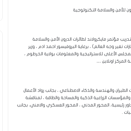
رون للأمن والسلامة التكنولوجية
كرولاند للتدريب مؤتمر مايكرولاند لطائرات الدرون الأمن والسلامة
ت تغير وجه العالم) ، برعاية البروفيسور احمد ادم ، وزير
 للمجلس الأعلى للاستراتيجية والمعلومات بولاية الخرطوم ،
لطيران والهندسة والذكاء الاصطناعي ، بجانب رواد الأعمال
المؤسسات الزراعية الذكية والمساحة والطاقة ، لمناقشة
المحاور البحثية المهمة متمثلة في (4) محاور رئيسية، المحور المدني ، المحور العسكري والامني، بجانب
ات .