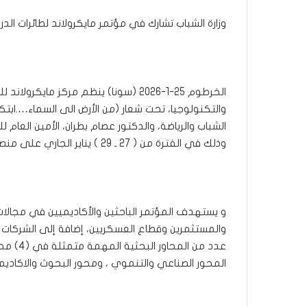
وزارة الشباب تشارك في مؤتمر مايكرولاند لطائرات الد
الخرطوم 25-1-2026 (سونا) ينظم مركز ماي
والتكنولوجيا، تحت شعار (من الأرض الى السماء….ابتكارا
الشباب والرياضة، والدكتور عصام بطران، الأمين العام
وذلك في الفترة من ( 27 ـ 29 ) يناير الجاري على منصة المركز اونلاين …
و يستهدف المؤتمر الباحثين والأكاديميين في مجالات ا
والمستثمرين وقطاع العسكريين، إضافة إلى الشركات و
عدد من 
المحور الصناعي والتنموي ، ومحور البحوث والاكاديمي