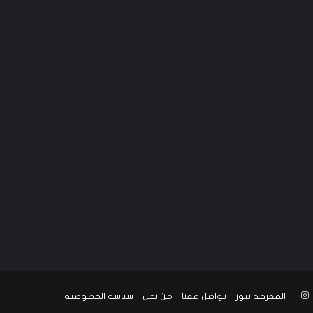
‫YouTub
انستقرام
المعرفة نيوز
تواصل معنا
من نحن
سياسة الخصوصية