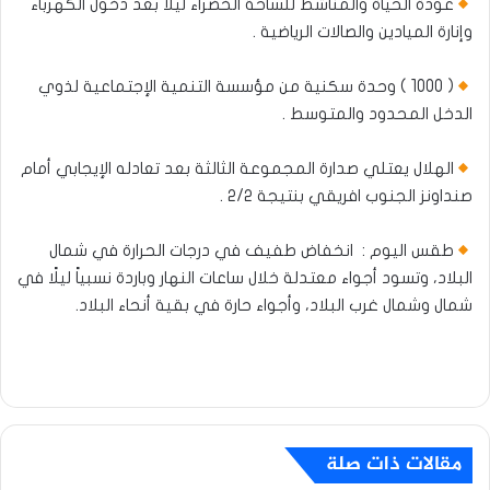
عودة الحياة والمناشط للساحة الخضراء ليلا بعد دخول الكهرباء
وإنارة الميادين والصالات الرياضية .
( 1000 ) وحدة سكنية من مؤسسة التنمية الإجتماعية لذوي
الدخل المحدود والمتوسط .
الهلال يعتلي صدارة المجموعة الثالثة بعد تعادله الإيجابي أمام
صنداونز الجنوب افريقي بنتيجة ٢/٢ .
طقس اليوم : انخفاض طفيف في درجات الحرارة في شمال
البلاد، وتسود أجواء معتدلة خلال ساعات النهار وباردة نسبياً ليلًا في
شمال وشمال غرب البلاد، وأجواء حارة في بقية أنحاء البلاد.​
مقالات ذات صلة