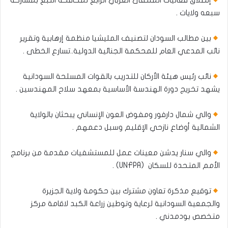
إنطلاق فعاليات الملتقى العربي الرابع لمكافحة التبغ بمشاركة
سبعه ولايات .
بين مطالب السودان لتصنيف المليشيا منظمة إرهابية وتقرير
نائب المدعي العام للمحكمة الجنائية الدولية..تسارع الخطى .
نائب رئيس هيئة الأركان للتدريب بالقوات المسلحة السودانية
يشهد تخريج دورة الهندسة الأساسية بمعهد سلاح المهندسين .
والي شمال دارفور ومفوض العون الإنساني يبحثان بالولاية
الشمالية أوضاع نازحي الإقليم وسبل دعمهم .
والي سنار يدشن معينات عمل للمستشفيات مقدمة من برنامج
الأمم المتحدة للسكان (UNFPA) .
توقيع مذكرة تعاون مشترك بين حكومة ولاية الجزيرة
والجمعية السودانية لرعاية وتوطين زراعة الكبد لاقامة مركز
متخصص بودمدني .