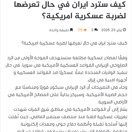
كيف سترد ايران في حال تعرضها
لضربة عسكرية امريكية؟
يناير 23, 2026
0
176
دقيقة واحدة
كيف سترد ايران في حال تعرضها لضربة عسكرية امريكية؟
وفقًا لمصادر عسكرية مطلعة ستستهدف الموجة الأولى من الرد
الصاروخي الإيراني القواعد العسكرية الأمريكية في سوريا، في حال
تنفيذ الولايات المتحدة عملًا عسكريًا ضد القواعد العسكرية و
أجهزة امنية في إيران.
وجاء في التصريحات أن الرد الإيراني سيكون فوريًا ومتناسبًا مع
حجم الضربة الأمريكية، وسيركز بدايةً على المصالح الأمريكية في
الأراضي السورية.
يشار إلى أن القواعد الأمريكية في مناطق شرق الفرات شهدت
تعزيزات عسكرية لافتة منذ منتصف سبتمبر الماضي، حيث نُقلت
إليها أسلحة ثقيلة وأنظمة دفاع جوي ومعدات إلكترونية
متطورة، بالإضافة إلى نشر تعزيزات بشرية في قواعد دير الزور