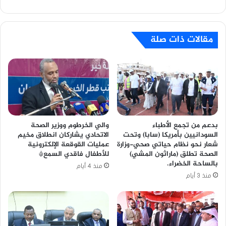
مقالات ذات صلة
بدعم من تجمع الأطباء
والي الخرطوم ووزير الصحة
السودانيين بأمريكا (سابا) وتحت
الاتحادي يشاركان انطلاق مخيم
شعار نحو نظام حياتي صحي-وزارة
عمليات القوقعة الإلكترونية
الصحة تطلق (ماراثون المشي)
للأطفال فاقدي السمع*
بالساحة الخضراء.
منذ 4 أيام
منذ 3 أيام