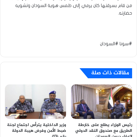
من قام بسرقتها كان يرمي إلى طمس هوية السودان وتشويه
حضارته.
#سونا #السودان
مقالات ذات صلة
رئيس الوزراء يطلع على خارطة
وزير الداخلية يترأس اجتماع لجنة
الطريق مع صندوق النقد الدولي
ضبط الأمن وفرض هيبة الدولة
لإعفاء ديون السودان
رقم (13)