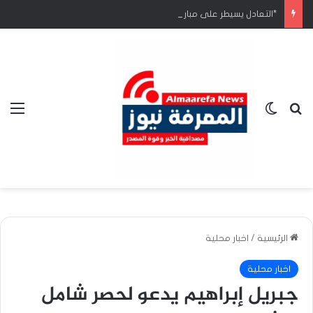
*التعادل يسيطر على مباراة افتتاح البطولة المدرسية الافريقية*
بحث عن
الوضع المظلم
الق
الرئيسية
/
اخبار محلية
اخبار محلية
جبريل إبراهيم يدعو لحصر شامل