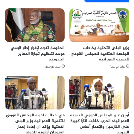
وزير البنى التحتية يخاطب
الحكومة تتجه لإقرار إطار قومي
الجلسة الختامية للمجلس القومي
موحد لتنظيم تجارة المعابر
للتنمية العمرانية
الحدودية
منذ يومين
منذ يومين
أمين عام المجلس القومي للتنمية
في خطابه لدورة المجلس القومي
العمرانية: الحرب خلّفت آثارًا كبيرة
للتنمية العمرانية وزير البنى
على النازحين والإعمار أساس
التحتية يؤكد ان إعادة إعمار
التنمية
السودان أولوية للدولة