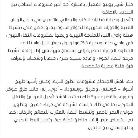
خلال شهر يونيو المقبل، باعتباره أحد أكبر مشروعات التكامل بين
البلدين. بالاضافه
لتأهيل وصيانة قطارات الركاب والبضائع، والتعاون في مجال الورش
الفنية والدورات التدريبية للكوادر السودانية، والعمل على تنشيط
هيئة وادي النيل للملاحة النهرية وربطها بمشروعات النقل النهري
في وادي حلفا وبحيرة فكتوريا ودول حوض النيل.واستئناف
الخطوط الجوية المصرية إلى السودان قريباً، في إطار إعادة تنشيط
حركة النقل الجوي وإعادة تشييد كبري حلفايا وشمبات بإشراف
فرق فنية مصرية متخصصة.
كما ناقش الاجتماع مشروعات الطرق البرية، وعلى رأسها طريق
أسوان – كوستي، وطريق بورتسودان – أدرِي، إلى جانب طرق طوكر،
وقرورة، والقضارف. وكذلك تمت مناقشة تأهيل الموانئ والنقل
البحري، بما في ذلك دراسات الشراكة في ميناء عقيق، وتطوير
موانئ البحر الأحمر، وتنشيط النقل بالعبّارات للبضائع والركاب، كما
تم استعراض فرص إنشاء مناطق تجارة حرة، وتعزيز الربط التجاري
واللوجستي بين البلدين.