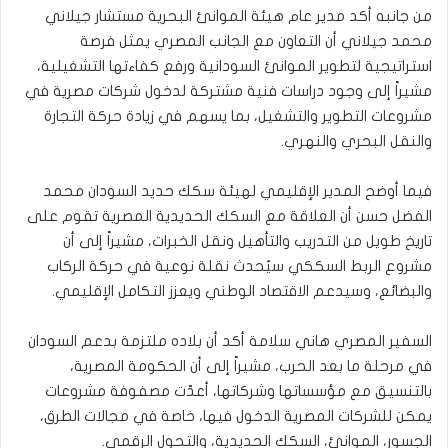
من جانبه أكد مدير عام هيئة الموانئ البحرية مستشار جيلاني
محمد جيلاني أن التعاون مع الجانب المصري يمثل فرصة
استراتيجية لتطوير الموانئ السودانية ورفع كفاءتها التشغيلية،
مشيراً إلى وجود دراسات فنية مشتركة لدخول شركات مصرية في
مشروعات التطوير والتشغيل، بما يسهم في زيادة حركة التجارة
والنقل البحري والنهري.
فيما أوضح المدير الإقليمي لهيئة سكك حديد السودان محمد
الفضل حسن أن العلاقة مع السكك الحديدية المصرية تقوم على
تاريخ طويل من التدريب والتأهيل ونقل الخبرات، مشيراً إلى أن
مشروع الربط السككي سيُحدث نقلة نوعية في حركة الركاب
والبضائع، وسيدعم الاقتصاد الوطني ويعزز التكامل الإقليمي.
السفير المصري هاني سلامة أكد أن بلاده ملتزمة بدعم السودان
في مرحلة ما بعد الحرب، مشيراً إلى أن الحكومة المصرية،
بالتنسيق مع مؤسساتها وشركاتها، أعدّت مصفوفة مشروعات
يمكن للشركات المصرية الدخول فيها، خاصة في مجالات الطرق،
الجسور، الموانئ، السكك الحديدية، والتحول الرقمي.