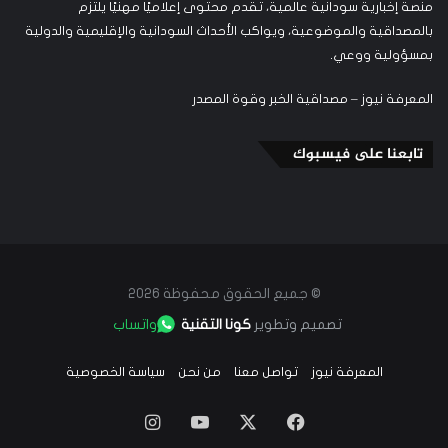
منصة إخبارية سودانية عالمية، تقدم محتوى إعلاميًا مهنيًا يلتزم
بالمصداقية والموضوعية، ويواكب الأحداث السودانية والإقليمية والدولية
بمسؤولية ووعي.
المعرفة نيوز – مصداقية الخبر وقوة المصدر
تابعنا على فيسبوك
© جميع الحقوق محفوظة 2026
تصميم وتطوير
كونا التقنية
واتساب
المعرفة نيوز
تواصل معنا
من نحن
سياسة الخصوصية
‫X
فيسبوك
‫YouTube
انستقرام