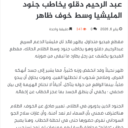
عبد الرحيم دقلو يخاطب جنود
المليشيا وسط خوف ظاهر
يناير 6, 2026
0
341
دقيقة واحدة
مقطع فيديو متداول، يظهر قائد ثان مليشيا الدعم السريع
عبدالرحيم دقلو وهو يخاطب جنود وسط الظلام الحالك، مقطع
الفيديو يكشف عن رجل يطارد ما تبقى من صورته.
ظهر نحيلاً وقد انخفض وزنه كثيراً، مما يشير إلى جسد أنهكه
المرض، وملامح شحوب لا تخطئها العين، وصوت يحاول أن يبدو
صلباً، بينما الواقع من حوله يتآكل، أحياناً لا تحتاج الهزيمة إلى بيان
صحفي ؛ يكفي أن ينطق الجسد بما عجز الخطاب عن إخفائه.
الجنود الذين يذوبون في الظلام، تعبير صادق عن الخوف. الظلام
هنااعتراف ضمني بأن السماء لم تعد آمنة، وأن غارات سلاح الجو
السوداني تفرض حضورها حتى في لحظة الخطاب. وهنا يصبح
خطاب “دقلو” محاولة يائسة لرفع معنويات لم تعد تستجيب.