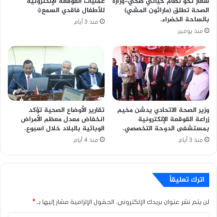
شعار نحو نظام حياتي صحي-وزارة
عمليات القوقعة الإلكترونية
الصحة تطلق (ماراثون المشي)
للأطفال فاقدي السمع*
بالساحة الخضراء.
منذ 3 أيام
منذ يومين
وزير الصحة الاتحادي يدشن مخيم
تقارير الأوضاع الصحية تؤكد
زراعة القوقعة الإلكترونية
انخفاض معدل معظم الأمراض
بمستشفى الدوحة التخصصي.
الوبائية بالبلاد خلال اسبوع.
منذ 3 أيام
منذ 4 أيام
اترك تعليقاً
لن يتم نشر عنوان بريدك الإلكتروني.
الحقول الإلزامية مشار إليها بـ
*