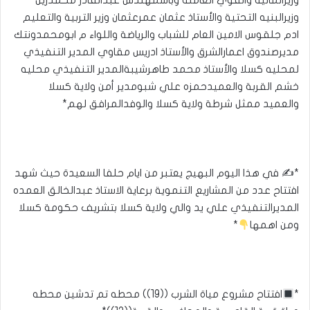
وزيرالماليه والقوي العاملة وباشمهندس عبدالقادر محمدزين
وزيرالبنيه التحتية والأستاذ عثمان عمرعثمان وزير التربية والتعليم
ادم جلقوس الامين العام للشباب والرياضة واللواء م ابومحمدونتك
مديرصندوق اعمارالشرق والأستاذ ادريس مقاوي المدير التنفيذي
لمحليه كسلا والأستاذ محمد طاهرشيبةالمدير التنفيذي محليه
خشم القربة والعميدحمزه علي شبومدير أمن ولاية كسلا
والعميد ممثل شرطة ولاية كسلا والوفدالمرافق لهم*
*✍
في هذا اليوم البهيج يعتبر من ايام حلفا السعيدة حيث شهد
افتتاح عدد من المشاريع التنموية برعاية الاستاذ عبدالخالق العمده
المديرالتنفيذي علي يد والي ولاية كسلا بتشريف حكومة كسلا
ومن اهمها
*
*
افتتاح مشروع مياة الشرب ((19)) محطه تم تدشين محطه