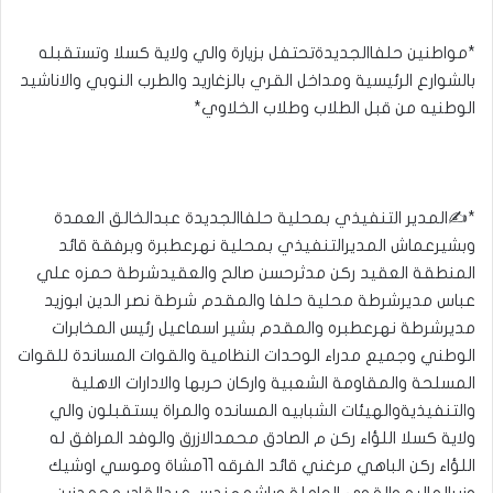
*مواطنين حلفاالجديدةتحتفل بزيارة والي ولاية كسلا وتستقبله
بالشوارع الرئيسية ومداخل القري بالزغاريد والطرب النوبي والاناشيد
الوطنيه من قبل الطلاب وطلاب الخلاوي*
*✍️المدير التنفيذي بمحلية حلفاالجديدة عبدالخالق العمدة
وبشيرعماش المديرالتنفيذي بمحلية نهرعطبرة وبرفقة قائد
المنطقة العقيد ركن مدثرحسن صالح والعقيدشرطة حمزه علي
عباس مديرشرطة محلية حلفا والمقدم شرطة نصر الدين ابوزيد
مديرشرطة نهرعطبره والمقدم بشير اسماعيل رئيس المخابرات
الوطني وجميع مدراء الوحدات النظامية والقوات المساندة للقوات
المسلحة والمقاومة الشعبية واركان حربها والادارات الاهلية
والتنفيذيةوالهيئات الشبابيه المسانده والمراة يستقبلون والي
ولاية كسلا اللؤاء ركن م الصادق محمدالازرق والوفد المرافق له
اللؤاء ركن الباهي مرغني قائد الفرقه 11مشاة وموسي اوشيك