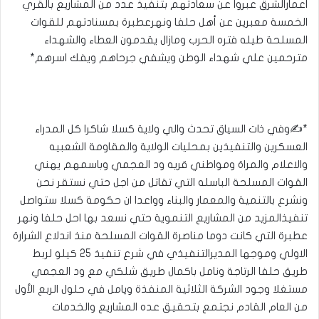
اعمارالشرق عبروا عن سعادتهم بتنفيذ عدد من المشاريع بالقري
الخمسة معبرين عن أهل حلفا ونهرعطبرة بمسنادتهم للقوات
المسلحة طيله فتره الحرب ومازال يقدمون العطاء والشهداء
مترحمين علي شهداء الوطن ويشفي جرحاهم ويفك اسرهم*
*✍️وفي ذات السياق تحدث والي ولاية كسلا شاكرا كل المدراء
العسكرين والتنفيذين بمحليات الولاية والمقاومة الشعبيه
والاعلام والمراة ومواطني قريه ود العجمي وباسمهم يهني
القوات المسلحة الباسله التي تقاتل من اجل حتي نستقر نحن
ونشرع بالتنمية والمعمار والبناء وواعدا ان حكومة كسلا ستواصل
تنفيذالمزيد من المشاريع التنموية حتي نسعد بها احل حلفا ونهر
عطبرة التي كانت دوما مناصرة القوات المسلحة منذ اندلاع الشرارة
الاولي وموجها المديرالتنفيذي في شرع تنفيذ 25 كيلو لربط
طريق حلفا الرتاجة ونامل باكمال طريق شلكي مع ود العجمي
مستغلا وجود الشركة الثلاثية المنفذة ويامل في حلول الربع الأول
من العام القادم نجتمع بتحقيق عده المشاريع والخدمات