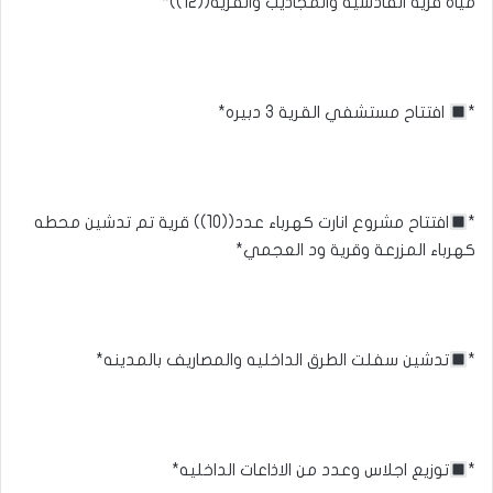
مياة قرية القادسية والمجاذيب والقرية((12))*
*
افتتاح مستشفي القرية 3 دبيره*
*
افتتاح مشروع انارت كهرباء عدد((10)) قرية تم تدشين محطه
كهرباء المزرعة وقرية ود العجمي*
*
تدشين سفلت الطرق الداخليه والمصاريف بالمدينه*
*
توزيع اجلاس وعدد من الاذاعات الداخليه*