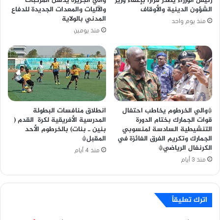
رئيس الوزراء يصدر قراراً بإعفاء وزير
والي الجزيرة يدشن المركبات
الشؤون الدينية والأوقاف
والآليات والمعدات الجديدة للدفاع
المدني بالولاية
منذ يوم واحد
منذ يومين
*والي الخرطوم يخاطب احتفال
انطلاق منافسات البطولة
قوات الجمارك بختام الدورة
المدرسية الأفريقية لكرة القدم (
التنشيطية السادسة لمنسوبي
بنين ـ بنات) بالخرطوم الأحد
الجمارك وتكريم الفرق الفائزة في
المقبل*
الكرنفال الرياضي*
منذ 4 أيام
منذ 3 أيام
اترك تعليقاً