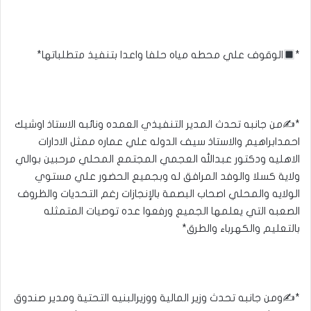
*
الوقوف علي محطه مياه حلفا واعدا بتنفيذ متطلباتها*
*✍️من جانبه تحدث المدير التنفيذي العمده ونائبه الاستاذ اوشيك
احمدابراهيم والاستاذ سيف الدوله علي عماره ممثل الادارات
الاهليه ودكتور عبدالله العجمي المجتمع المحلي مرحبين بوالي
ولاية كسلا والوفد المرافق له وبجميع الحضور علي مستوي
الولايه والمحلي اصحاب البصمة بالإنجازات رغم التحديات والظروف
الصعبه التي يعلمها الجميع ورفعوا عده توصيات المتمثله
بالتعليم والكهرباء والطرق*
*✍️ومن جانبه تحدث وزير المالية ووزيرالبنيه التحتية ومدير صندوق