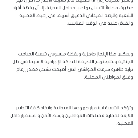
وتشير التحريات إلى أن المتهم قام بسرقة الأبقار من قرى نهر
عطبرة، محاولاً التسلل بها عبر مداخل المدينة، إلا أن يقظة أفراد
الشعبة والرصد الميداني الدقيق أسهما في إحباط العملية
والقبض عليه في الوقت المناسب.
ويعكس هذا الإنجاز جاهزية ويقظة منسوبي شعبة المباحث
الجنائية ومتابعتهم اللصيقة للحركة الإجرامية لا سيما في ظل
تزايد ظاهرة سرقات المواشي التي أصبحت تشكل مصدر إزعاج
وقلق لمواطني المحلية.
وتؤكد الشعبة استمرار جهودها الميدانية واتخاذ كافة التدابير
اللازمة لحماية ممتلكات المواطنين وبسط الأمن والاستقرار داخل
المحلية.