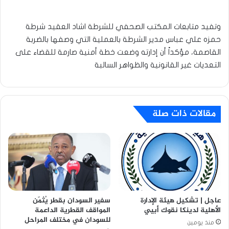
وتفيد متابعات المكتب الصحفي للشرطة اشاد العقيد شرطة
حمزه علي عباس مدير الشرطة بالعملية التي وصفها بالضربة
القاصمة، مؤكداً أن إدارته وضعت خطة أمنية صارمة للقضاء على
التعديات غير القانونية والظواهر السالبة
مقالات ذات صلة
عاجل | تشكيل هيئة الإدارة
سفير السودان بقطر يُثمّن
الأهلية لدينكا نقوك أبيي
المواقف القطرية الداعمة
للسودان في مختلف المراحل
منذ يومين