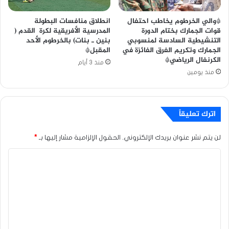
*والي الخرطوم يخاطب احتفال
انطلاق منافسات البطولة
قوات الجمارك بختام الدورة
المدرسية الأفريقية لكرة القدم (
التنشيطية السادسة لمنسوبي
بنين ـ بنات) بالخرطوم الأحد
الجمارك وتكريم الفرق الفائزة في
المقبل*
الكرنفال الرياضي*
منذ 3 أيام
منذ يومين
اترك تعليقاً
لن يتم نشر عنوان بريدك الإلكتروني.
الحقول الإلزامية مشار إليها بـ
*
ا
ل
ت
ع
ل