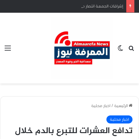
إشراقات الجمعة انتصار جعفر الكهرباء…. أزمة أنهكت المواطن وأرهقت الحياة.
بحث عن
الوضع المظلم
الق
الرئيسية
/
اخبار محلية
اخبار محلية
تدافع العشرات للتبرع بالدم خلال