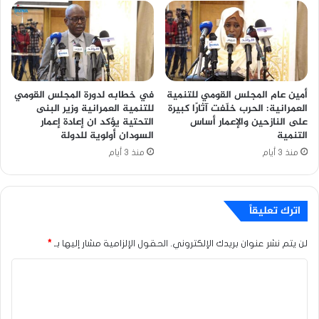
أمين عام المجلس القومي للتنمية
في خطابه لدورة المجلس القومي
العمرانية: الحرب خلّفت آثارًا كبيرة
للتنمية العمرانية وزير البنى
على النازحين والإعمار أساس
التحتية يؤكد ان إعادة إعمار
التنمية
السودان أولوية للدولة
منذ 3 أيام
منذ 3 أيام
اترك تعليقاً
لن يتم نشر عنوان بريدك الإلكتروني.
الحقول الإلزامية مشار إليها بـ
*
ا
ل
ت