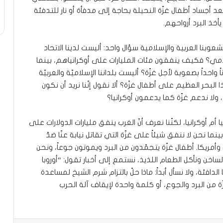
د أجساد أطفال غزّة النحيلة بحاجة إلى مدفأة أو نار للتدفئة
خذ البرد أرواحهم.
وبنا العربية والإسلامية سؤال واحد: أليست لدينا الاتحاد
لامي؟ فكيف ينفقون مئات المليارات على أوكرانياهم، بينما
ً واحداً بصعوبة لأجل غزّة؟ أليست بلداننا الإسلاميّة والعربيّة
 البحر العظيم على أطفال غزّة؟ ألا نقول إنّنا نريد أن نكون
لا ندعم غزّة كما يدعمون أوكرانيا؟
م أوكرانيا، لكنّنا نعرف أنّ الغرب ينفق مليارات الدولارات على
 بينما نحن لا ننفق شيئاً على غزّة التي تقاتل نيابة عنّا ضدّ
أمريكا. أطفال غزّة يتجمّدون من البرد ويموتون جوعاً، ونحن
ساخن ونأكل الطعام اللذيذ، نستمع إلى أخبار تقول: “أوروبا
سينا الدافئة، ولا نسأل أبداً: ماذا حلّ بالتزام شرم الشيخ لمساعدة
زّة من البرد والجوع، أو كلمة واحدة لإيقاف آلة الحرب