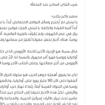
شرب الشاي الساخن عند المدفأة
سمير باكير يكتب-
يا ليتني لم تُخترع وسائل التواصل الاجتماعي أبداً، يا ل
أبداً أمية القراءة والكتابة. يا ليتني صُدِرَت قوانين ت
يزال في عصر الكهوف ولم يُعْرَفْ بالقرية العالمية. أق
يومياً، هناك أخبار تجعل عقولنا تُصْفِرُ من سماعها وقرا
أوكرانيا وروسيا فهو أمر مجهول بالنسبة لنا، لأنّ على جا
الأوروبي من أجل مصالحها، وعلى الجانب الآخر روسيا ال
لكن ما يفوق أهميّة جوهر الحرب هو سلوك الدول الأ
روسيا في البنوك الغربية أيضاً. ربّما لا تهمّ حرب أوكران
والأرضي، لكنّ هذه الأخبار تحرقنا إلى النخاع حين نتذ
عامين تحت نيران طائرات إسرائيل الحربية، والمجاعة والج
تعد الخيام قادرة على الصمود واقتحمت النازحين كالأ