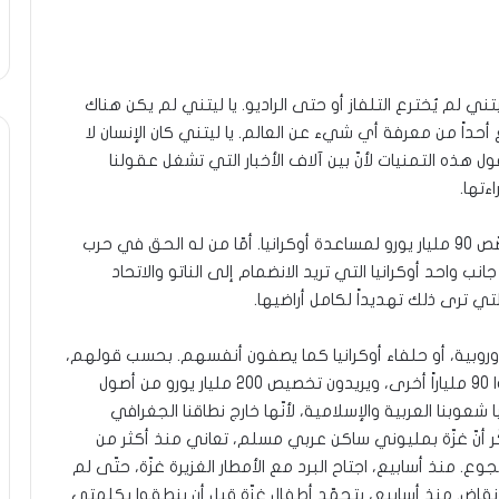
يتني لم يُخترع التلفاز أو حتى الراديو. يا ليتني لم يكن هناك
منع أحداً من معرفة أي شيء عن العالم. يا ليتني كان الإنسان لا
ول هذه التمنيات لأنّ بين آلاف الأخبار التي تشغل عقولنا
ءتها.
مثال بسيط هو الإجراء الأخير للاتحاد الأوروبي الذي خصّص 90 مليار يورو لمساعدة أوكرانيا. أمّا من له الحق في حرب
نب واحد أوكرانيا التي تريد الانضمام إلى الناتو والاتحاد
تي ترى ذلك تهديداً لكامل أراضيها.
وروبية، أو حلفاء أوكرانيا كما يصفون أنفسهم. بحسب قولهم،
أنفقوا حتى الآن 180 مليار يورو على أوكرانيا، وخصّصوا 90 ملياراً أخرى، ويريدون تخصيص 200 مليار يورو من أصول
يا شعوبنا العربية والإسلامية، لأنّها خارج نطاقنا الجغرافي
كّر أنّ غزّة بمليوني ساكن عربي مسلم، تعاني منذ أكثر من
وع. منذ أسابيع، اجتاح البرد مع الأمطار الغزيرة غزّة، حتّى لم
نقاض. منذ أسابيع، يتجمّد أطفال غزّة قبل أن ينطقوا بكلمتي