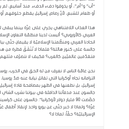
“أب” و”أم”، أو يذوقوا دفء الدفء. منذ أسابيع، لم يع
أو طعام للشبع، لأنّ رصاص إسرائيل يقطع حلوقهم أو يأ
هذا العذاب اللامتناهي يجري على غزّة بينما يبقى لشع
العربي كالأوروبي؟ أليست لدينا منظمّة التعاون الإس
اتحادنا العربي ومنظّمتنا الإسلاميّة لا يقيمان حتّى بيانا
جالسة على كنوز هائلة؟ فلماذا لا تُنْفَقْ قطرة من هذا
متقدّمين عالميّين كالغرب؟ فكيف لا نتصرّف مثلهم، و
نحن عامّة الناس لا نعرف من له الحق في الحرب، روسيا أ
التزاماته تجاه أوكرانيا التي تقاتل نيابة عنه ضدّ روسيا،
إسرائيل، بل نطعنها في الظهر بمصافحة قادة إسرائيل و
جالسون عند مدفآتنا الدافئة في بيوتنا نشرب الشاي ال
خصّصت 90 مليار دولار لأوكرانيا”. جالسون على كرا
غزّة؟ ولماذا لا خبر حتّى عن يورو واحد لإنقاذ أطفال غ
الإسرائيليّة؟ حقّاً، لماذا لا؟