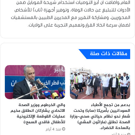
العام،واضافت ان أبرز التوصيات استخدام شريحة الموبايل ضمن
الأدوات للتبليغ عن حالات الوفاة، وتوفير أجهزة (تاب) للأشخاص
المحوريين، ومشاركة التقرير مع المديرين الطبيين بالمستشفيات
لضمان سرعة اتخاذ القرار،وتعميم التجربة على الولايات.
مقالات ذات صلة
بدعم من تجمع الأطباء
والي الخرطوم ووزير الصحة
السودانيين بأمريكا (سابا) وتحت
الاتحادي يشاركان انطلاق مخيم
شعار نحو نظام حياتي صحي-وزارة
عمليات القوقعة الإلكترونية
الصحة تطلق (ماراثون المشي)
للأطفال فاقدي السمع*
بالساحة الخضراء.
منذ 4 أيام
منذ 3 أيام