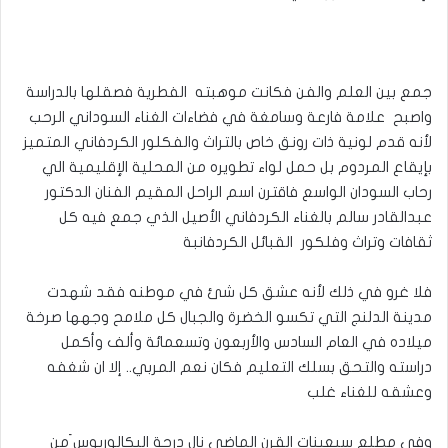
جمع بين العلم والفن فكانت موهبته الفطرية فصقلها بالدراسة
واصبح علامة فارعة وسامغة في فضاءات الغناء السوداني الرحب
لأنه قدم لونية ذات رونق خاص بالتراث والفكلور الكردفاني المتميز
بإيقاع المردوم بل حمل لواء تطويره من المحلية الإقليمية الي
رحاب السودان الواسع فاقترن اسم الراحل المقيم الفنان الدكتور
عبدالقادر سالم بالغناء الكردفاني الأصيل الذي جمع فيه كل
ثقافات وتراث وفلكور القبائل الكردفانبة
فلا غرو في ذلك لأنه عشق كل شئ في موطنه فقد شهدت
مدينة الدلنج التي تكسو الخضرة والجبال كل ملامح وجهها صرخة
ميلاده في العام السادس والأربعون وتسعمائة وألف وأكمل
دراسته والتحق بسلك التعليم فكان نعم المربي.. إلا ان شغفه
وعشقه للغناء غلب
وفي مطلع سبعينات القرن الماضي نال درجة البكالوريوس َمن