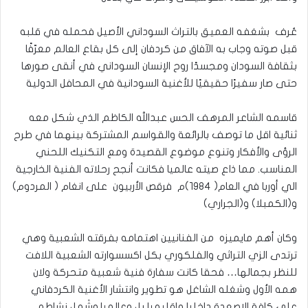
عُرف بشغفه العميق بالتراث السوداني الأصيل فحمله في قلبه
قبل صوته وجاب به الآفاق من كردفان إلى كل بقاع العالم معرّفًا
بثقافة السودان ومجسدًا روح الإنسان السوداني في أنقى صورها
حتى صار سفيرًا حقيقيًا للأغنية السودانية في المحافل الدولية
قاسمه الشاعر المرهف الحس عبدالله الكاظم الذي شكل معه
ثنائية اقل ما توصف بالرائعة والقواسم المشتركة بينهما في طرح
الرؤى والأفكار وتنوع موضوع القصيدة ومع التكنيك اللحني
المناسب. مما ذاع صيته عالميا فكانت أنجح رحلاته الفنية الخارجية
الي أوربا في العام( ١٩٨٤)م فرقص الأربيون على انغام ( المردوم)
و(الكمبلا) و(الجراري)
وكان أهم مايميزه من الفنانيين اهتمامه بفرقته الشعبية وهي
ترتدى الزي التراثي والفلكوري بكل اكسسوارته الشعبية اللافت
للنظر بجمالها… فحقا كانت سفارة فنية شعبية متحركة ولان
همه الأول وشغله الشاغل هو تطوير وانتشار الأغنية الكردفاني
على كافة الاصعدة داخليا وإقليميا بل وعالميا.وشَمل نشاطه