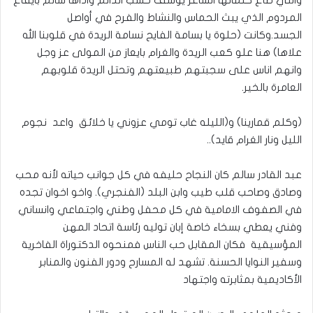
المردوم الذي يبث الحماس والنشاط والفرح في أواصل
الجسد.وكانت (حلوة يا بسامة الفايح نسامة الريدة في قلوبنا الله
علاها) هنا علو كعب الريدة والغرام بايعاز من المولى عز وجل
وانهم اناس على سجبتهم طبيعتهم وتحتل الريدة قلوبهم
العامرة بالخير.
(وكلم قمارينا) و(الليله غاب تومي عزوني يا خلائق واعد نجوم
الليل ونار الغرام قايد)..
عبد القادر سالم كان النجاح حليفه في كل جوانب حياته لأنه محب
وصادق وصاحب قلب طيب وابن البلد (الفنجري). واخو اخوان تجده
في الصفوف الامامية في كل محفل وطني واجتماعي وانساني
وفني يعطي بسخاء خاصة إبان توليه رئاسة اتحاد المهن
المؤسيقية فكان المقابل حب الناس فمنحوه الدكتوراة الفاخرية
وسفير النوايا الحسنة. تشهد له المسارح ودور الفنون والمنابر
الأكاديمية بمثابرته واجتهاد