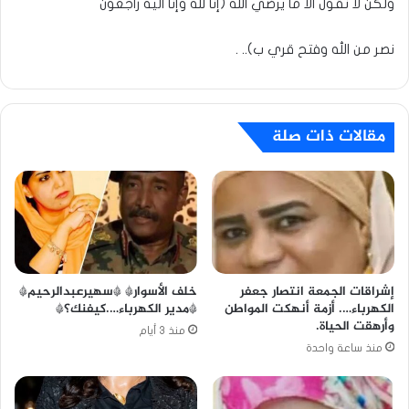
ولكن لا نقول الا ما يرضي الله (إنا لله وإنا اليه راجعون
نصر من الله وفتح قري ب).. .
مقالات ذات صلة
خلف الأسوار* *سهيرعبدالرحيم*
إشراقات الجمعة انتصار جعفر
*مدير الكهرباء….كيفنك؟*
الكهرباء…. أزمة أنهكت المواطن
وأرهقت الحياة.
منذ 3 أيام
منذ ساعة واحدة