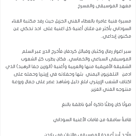
معهد الموسيقى والمسرح
مسيرة فنية عامرة بالعطاء الفني الجزيل حيث رفد مكتبة الغناء
السوداني بأكثر من مئتان أغنية كل اغنية على احد تحكي عن
مكنون إبداعي..
سبر اغوار رمال وكثبان وقبائل كردفان فأخرج الدرر عبر السلم
الموسيقى السباعي والخماسي.. فكان يطرب كل الشعوب
الشقيقة الأفريقية منها والعربية وأغنية (الوزين جفا الرهيد) الذي
ادمن التلفزيون اليمني بثها وحفلاته في إريتريا وحمله على
اكتاف الشعب الإريتري ابلغ دليل وشاهد عصر على جمال وروعة
منتوجه الفني الغزير.
صوتًا كان وطنًا ذاكرة أمةٍ ناطقة بالنغ
قامةً سامقة من قامات الأغنية السوداني
وأحد أبرز أعمدة الموسيقى والتراث في بلادن