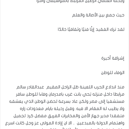
وبحثه العلمي الرصين المرتبط بالموسيقى والترا
حيث جمع بين الأصالة والعلم
لقد ترك الفقيد إرثًا فنيًا وثقافيًا خالدًا
إشراقة أخيرة
الوفاء للوطن
منذ اندلاع الحرب اللعينة ظل الراحل المقيم عبدالقادر سالم
مرابطا داخل منزله بَحي بانت غرب بامدرمان وفاءا للوطن سافر
مستشفيا إلى مصر ولكن عاد بسرعة لحضن الوطن الذي يعشقه
ولا يطيب له المقام الا فيه. وقبل رحيله بايام معدودات زاره
متفقدا مدير جهاز الأمن والمخابرات الفريق مفضل كرد لجميل
واهتمام الدولة بالمبدعين .. الا ان إرادة المولى عز وجل كانت اسرع