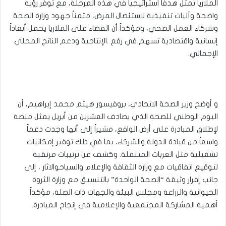
الملاريا تمثل هدفاً استراتيجياً في هذه المرحلة، مع توفر رؤية
واضحة وآليات تنفيذية لاستئصال المرض، مثمناً جهود وزارة الصحة
وشركاء العمل الصحي، ومؤكداً أن القضاء على الملاريا يحمل أبعاداً
إنسانية واقتصادية تسهم في رفع .الإنتاجية ودعم الناتج المحلي
الإجمالي.
و أوضح وزير الصحة الاتحادي، بروفيسور هيثم محمد إبراهيم، أن
اليوم الوطني للصحة الذي يصادف العشرين من أبريل يمثل منصة
لإطلاق المبادرة على أرض الواقع، مشيراً إلى أنها وجدت دعماً
واسعاً من قيادة الدولة والشركاء، بما في ذلك توفير إمكانيات
تشغيلية مثل العربات المتنقلة. وكشف عن ترتيبات مرتقبة
لتوقيع اتفاقيات مع وزارة الثقافة والإعلام والسياحوالاثار ، إلى
جانب إقرار وثيقة “الصحة الواحدة” بالتنسيق مع وزارة الثروة
الحيوانية والزراعة ومجلس البيئة والجهات ذات الصلة، مؤكداً
أهمية المشاركة المجتمعية والإعلامية في إنجاح المبادرة.