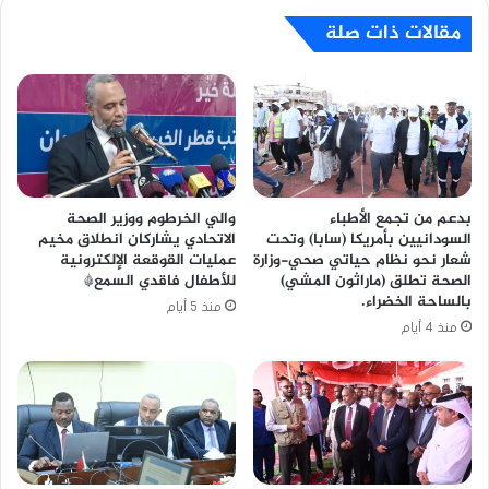
مقالات ذات صلة
بدعم من تجمع الأطباء
والي الخرطوم ووزير الصحة
السودانيين بأمريكا (سابا) وتحت
الاتحادي يشاركان انطلاق مخيم
شعار نحو نظام حياتي صحي-وزارة
عمليات القوقعة الإلكترونية
الصحة تطلق (ماراثون المشي)
للأطفال فاقدي السمع*
بالساحة الخضراء.
منذ 5 أيام
منذ 4 أيام