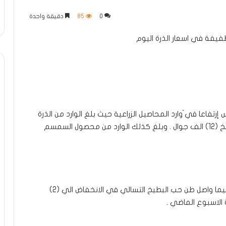
0
85
دقيقة واحدة
طفيفة في اسعار الذرة اليوم
اعا في َوارد المحاصيل الزراعية حيث بلغ الوارد من الذرة
(27.223) جوال ، فيما بلغ الوارد من محصول حب البطيخ (12) الف جوال . وبلغ كذلك الوارد من محصول السمسم
وحافظ قنطار السمسم على سعر (165) الف جنية ، فيما واصل طن حب البطيخ التسالي في الانخفاض الي (2)