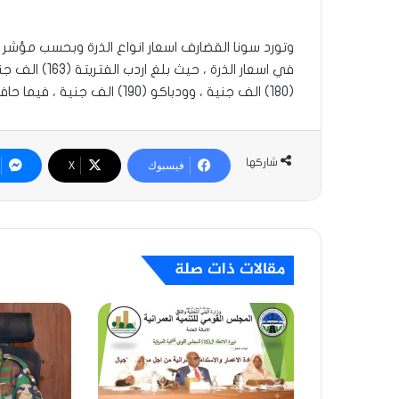
وتورد سونا القضارف اسعار انواع الذرة وبحسب مؤش
(180) الف جنية ، وودباكو (190) الف جنية ، فيما حافظ اردب محصول الدخن في مبلغ (235) الف جنية .
شاركها
فيسبوك
‫X
مقالات ذات صلة