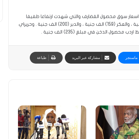
ر اسعار سوق محصول القضارف والتي شهدت ارتفاعا طفيفا
في اسعار الذرة ، حيث بلغ اردب الفتريتة (163) الف جنية ، والعكر (159) الف جنية ، والدبر (200) الف جنية . وحريراي
ماسنجر
مشاركة عبر البريد
طباعة