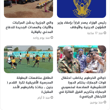
رئيس الوزراء يصدر قراراً بإعفاء وزير
والي الجزيرة يدشن المركبات
الشؤون الدينية والأوقاف
والآليات والمعدات الجديدة للدفاع
المدني بالولاية
منذ 17 ساعة
منذ يوم واحد
*والي الخرطوم يخاطب احتفال
انطلاق منافسات البطولة
قوات الجمارك بختام الدورة
المدرسية الأفريقية لكرة القدم (
التنشيطية السادسة لمنسوبي
بنين ـ بنات) بالخرطوم الأحد
الجمارك وتكريم الفرق الفائزة في
المقبل*
الكرنفال الرياضي*
منذ 3 أيام
منذ يومين