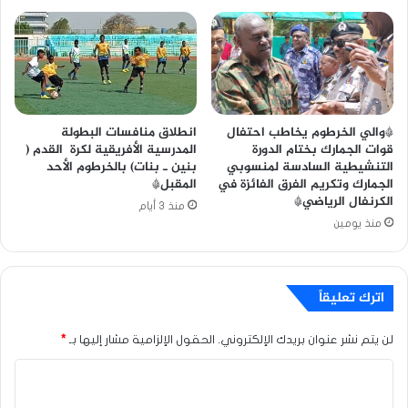
*والي الخرطوم يخاطب احتفال
انطلاق منافسات البطولة
قوات الجمارك بختام الدورة
المدرسية الأفريقية لكرة القدم (
التنشيطية السادسة لمنسوبي
بنين ـ بنات) بالخرطوم الأحد
الجمارك وتكريم الفرق الفائزة في
المقبل*
الكرنفال الرياضي*
منذ 3 أيام
منذ يومين
اترك تعليقاً
لن يتم نشر عنوان بريدك الإلكتروني.
الحقول الإلزامية مشار إليها بـ
*
ا
ل