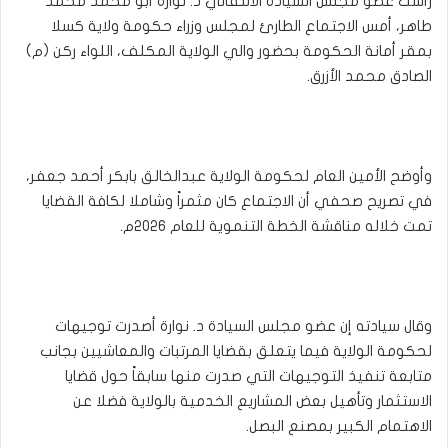
رأست عضو مجلس السيادة الانتقالي د. نوارة أبو محمد محمد
طاهر، أمس الاجتماع الطارئ لمجلس وزراء حكومة ولاية كسلا
بمقر أمانة الحكومة بحضور والي الولاية المكلف، اللواء ركن (م)
الصادق محمد الأزرق.
وأوضح الأمين العام لحكومة الولاية عبدالخالق بابكر أحمد جعفر،
في تصريح صحفي أن الاجتماع كان مثمراً وشاملا لكافة القضايا
تمت خلاله مناقشة الخطة التنموية للعام ٢٠٢٦م.
وقال سيادته إن عضو مجلس السيادة د. نوارة أصدرت توجيهات
لحكومة الولاية فيما يتعلق بقضايا المرتبات والمعاشيين بجانب
متابعة تنفيذ التوجيهات التي صدرت منها سابقاً حول قضايا
الاستثمار وتأهيل بعض المشاريع الخدمية بالولاية فضلا عن
الاهتمام الكبير بمصنع البصل.