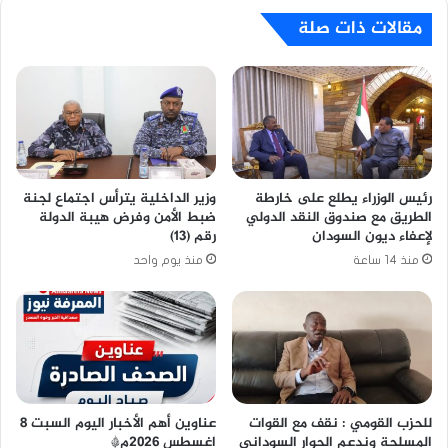
مقالات ذات صلة
رئيس الوزراء يطلع على خارطة
وزير الداخلية يترأس اجتماع لجنة
الطريق مع صندوق النقد الدولي
ضبط الأمن وفرض هيبة الدولة
لإعفاء ديون السودان
رقم (13)
منذ 14 ساعة
منذ يوم واحد
للحزب القومي : نقف مع القوات
عناوين أهم الأخبار اليوم السبت ٨
المسلحة وندعم الحوار السوداني
اغسطس ٢٠٢٦م*