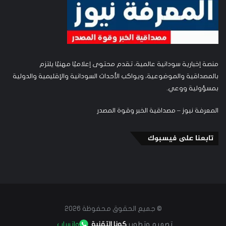
منصة إخبارية سودانية عالمية، تقدم محتوى إعلاميًا مهنيًا يلتزم
بالمصداقية والموضوعية، ويواكب الأحداث السودانية والإقليمية والدولية
بمسؤولية ووعي.
المعرفة نيوز – مصداقية الخبر وقوة المصدر
تابعنا على فيسبوك
© جميع الحقوق محفوظة 2026
تصميم وتطوير
كونا التقنية
واتساب