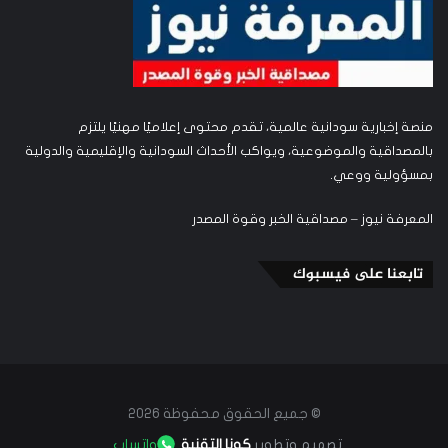
منصة إخبارية سودانية عالمية، تقدم محتوى إعلاميًا مهنيًا يلتزم
بالمصداقية والموضوعية، ويواكب الأحداث السودانية والإقليمية والدولية
بمسؤولية ووعي.
المعرفة نيوز – مصداقية الخبر وقوة المصدر
تابعنا على فيسبوك
© جميع الحقوق محفوظة 2026
تصميم وتطوير
كونا التقنية
واتساب