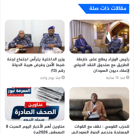
مقالات ذات صلة
رئيس الوزراء يطلع على خارطة
وزير الداخلية يترأس اجتماع لجنة
الطريق مع صندوق النقد الدولي
ضبط الأمن وفرض هيبة الدولة
لإعفاء ديون السودان
رقم (13)
منذ 15 ساعة
منذ يوم واحد
للحزب القومي : نقف مع القوات
عناوين أهم الأخبار اليوم السبت ٨
المسلحة وندعم الحوار السوداني
اغسطس ٢٠٢٦م*